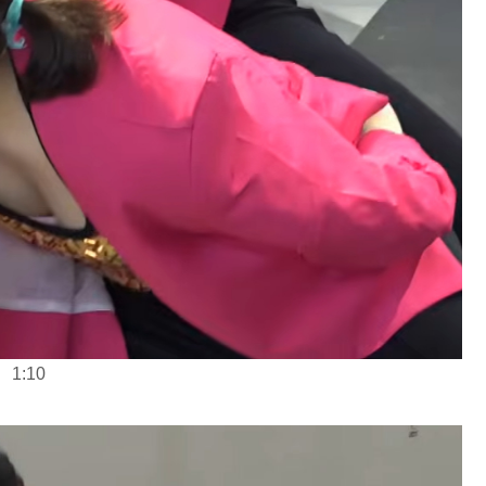
1
:
1
0