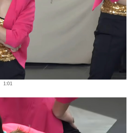
1
:
0
1